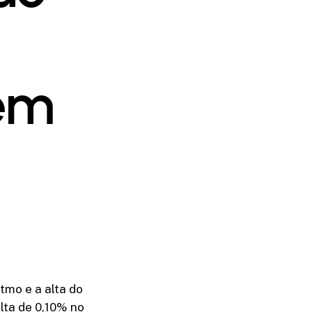
em
tmo e a alta do
lta de 0,10% no