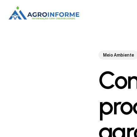
Skip
to
main
content
Meio Ambiente
Com
pro
agr