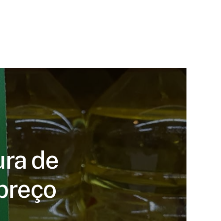
ura de
preço