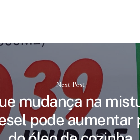
Next Post
que mudança na mist
iesel pode aumentar 
do óleo de cozinha