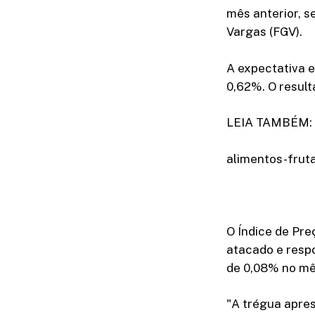
mês anterior, 
Vargas (FGV).
A expectativa 
0,62%. O result
LEIA TAMBÉM: R
alimentos-frut
O Índice de Pre
atacado e resp
de 0,08% no mês
"A trégua apre