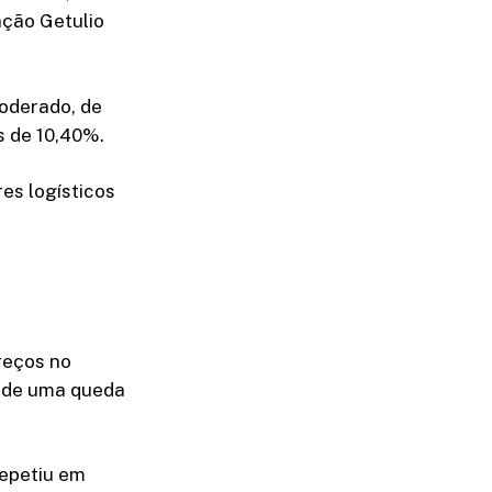
ação Getulio
oderado, de
s de 10,40%.
es logísticos
reços no
, de uma queda
repetiu em