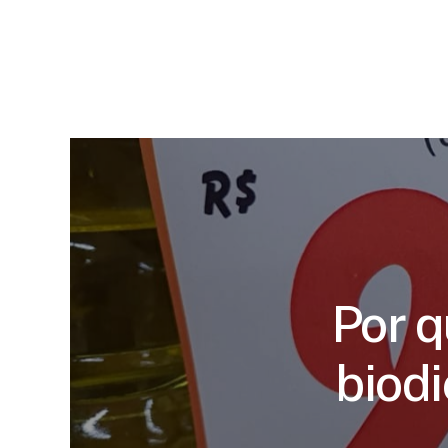
Por 
biod