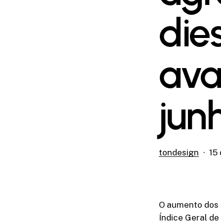
die
ava
jun
tondesign
15
O aumento dos p
Índice Geral de