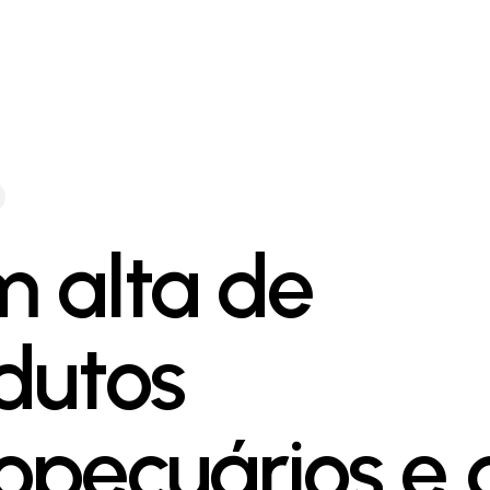
 alta de
dutos
opecuários e 