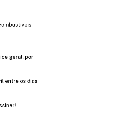
combustíveis
ice geral, por
l entre os dias
sinar!​