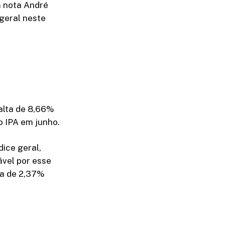
m nota André
 geral neste
alta de 8,66%
o IPA em junho.
ice geral,
ável por esse
da de 2,37%