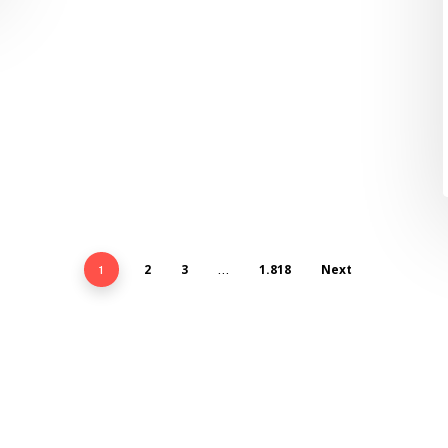
2
3
1.818
Next
1
…