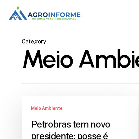
Skip
to
main
content
Category
Meio Ambi
Meio Ambiente
Petrobras tem novo
presidente; posse é