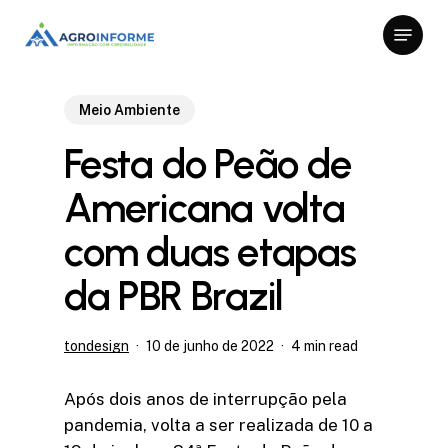
Skip
Menu
to
Close
main
Menu
content
Meio Ambiente
Festa do Peão de
Americana volta
com duas etapas
da PBR Brazil
tondesign
10 de junho de 2022
4 min read
Após dois anos de interrupção pela
pandemia, volta a ser realizada de 10 a