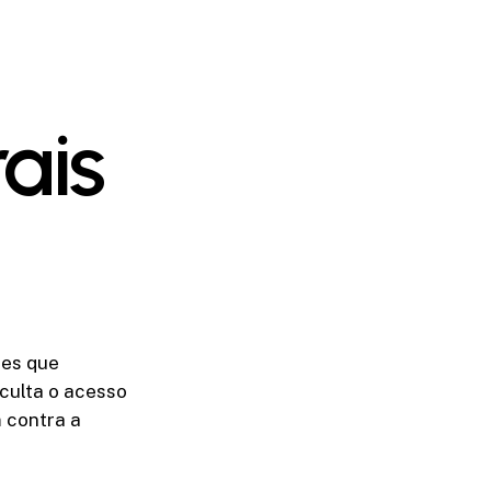
ais
res que
culta o acesso
m contra a