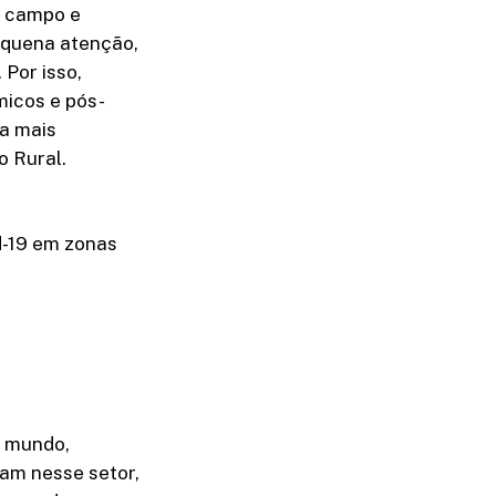
o campo e
equena atenção,
 Por isso,
micos e pós-
a mais
o Rural.
d-19 em zonas
o mundo,
uam nesse setor,