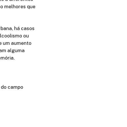
ão melhores que
rbana, há casos
alcoolismo ou
ve um aumento
icam alguma
emória.
a do campo