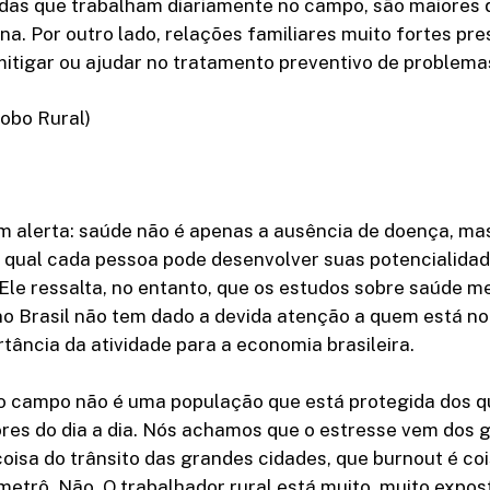
das que trabalham diariamente no campo, são maiores 
a. Por outro lado, relações familiares muito fortes pr
tigar ou ajudar no tratamento preventivo de problemas
obo Rural)
m alerta: saúde não é apenas a ausência de doença, ma
o qual cada pessoa pode desenvolver suas potencialidad
 Ele ressalta, no entanto, que os estudos sobre saúde m
o Brasil não tem dado a devida atenção a quem está no 
tância da atividade para a economia brasileira.
o campo não é uma população que está protegida dos 
ores do dia a dia. Nós achamos que o estresse vem dos 
coisa do trânsito das grandes cidades, que burnout é c
etrô. Não. O trabalhador rural está muito, muito expos