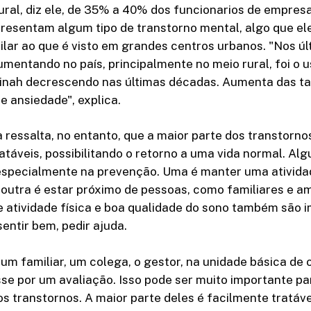
ral, diz ele, de 35% a 40% dos funcionarios de empres
resentam algum tipo de transtorno mental, algo que el
milar ao que é visto em grandes centros urbanos. "Nos úl
umentando no país, principalmente no meio rural, foi o u
vinah decrescendo nas últimas décadas. Aumenta das ta
e ansiedade", explica.
ressalta, no entanto, que a maior parte dos transtorno
ratáveis, possibilitando o retorno a uma vida normal. Al
especialmente na prevenção. Uma é manter uma ativida
utra é estar próximo de pessoas, como familiares e am
 atividade física e boa qualidade do sono também são i
entir bem, pedir ajuda.
m familiar, um colega, o gestor, na unidade básica de
se por um avaliação. Isso pode ser muito importante p
s transtornos. A maior parte deles é facilmente tratáve