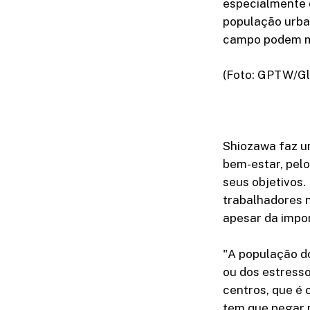
especialmente 
população urban
campo podem mi
(Foto: GPTW/Gl
Shiozawa faz u
bem-estar, pel
seus objetivos.
trabalhadores n
apesar da impor
"A população d
ou dos estress
centros, que é 
tem que pegar m