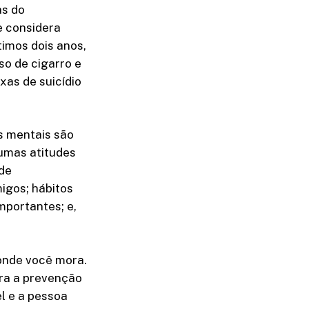
as do
e considera
timos dois anos,
so de cigarro e
xas de suicídio
s mentais são
gumas atitudes
de
igos; hábitos
mportantes; e,
 onde você mora.
ara a prevenção
l e a pessoa