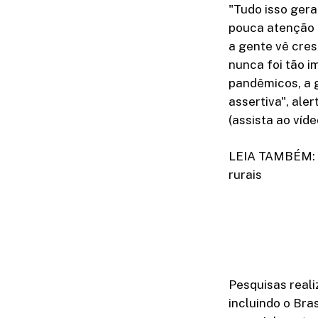
"Tudo isso ger
pouca atenção 
a gente vê cres
nunca foi tão 
pandêmicos, a 
assertiva", ale
(assista ao víde
LEIA TAMBÉM: A
rurais
Pesquisas real
incluindo o Bra