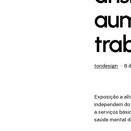
aum
tra
tondesign
8 
Exposição a alt
independem do t
a serviços bási
saúde mental d