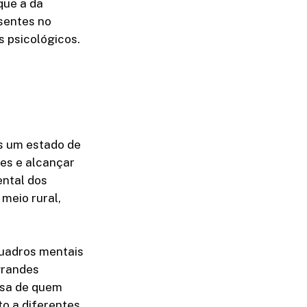
que a da
esentes no
 psicológicos.
s um estado de
es e alcançar
ental dos
meio rural,
quadros mentais
grandes
oisa de quem
to a diferentes