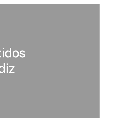
tidos
diz