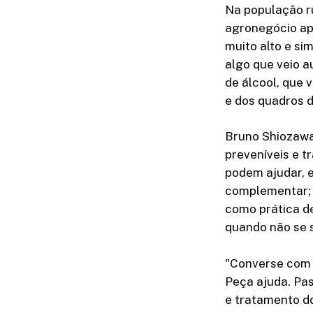
Na população ru
agronegócio ap
muito alto e si
algo que veio a
de álcool, que 
e dos quadros d
Bruno Shiozawa 
preveníveis e t
podem ajudar, 
complementar; o
como prática de
quando não se s
"Converse com u
Peça ajuda. Pas
e tratamento do