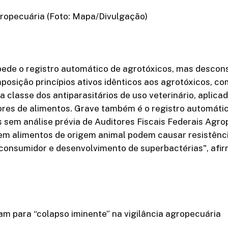
gropecuária (Foto: Mapa/Divulgação)
pede o registro automático de agrotóxicos, mas descon
posição princípios ativos idênticos aos agrotóxicos, c
 classe dos antiparasitários de uso veterinário, aplica
ores de alimentos. Grave também é o registro automáti
 sem análise prévia de Auditores Fiscais Federais Agro
 em alimentos de origem animal podem causar resistênc
 consumidor e desenvolvimento de superbactérias", afir
am para “colapso iminente” na vigilância agropecuária