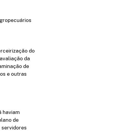
agropecuários
rceirização do
 avaliação da
taminação de
os e outras
já haviam
plano de
 servidores