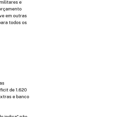
militares e
o orçamento
eve em outras
para todos os
 as
icit de 1.620
extras e banco
o indica" não