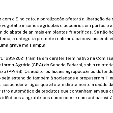
 com o Sindicato, a paralização afetará a liberação de
e vegetal e insumos agrícolas e pecuários em portos e 
ém do abate de animais em plantas frigoríficas. Se não 
 tema, a categoria promete realizar uma nova assemble
 uma grave mais ampla.
PL 1293/2021 tramita em caráter terminativo na Comiss
eforma Agrária (CRA) do Senado Federal, sob a relatori
nze (PP/RS). Os auditores fiscais agropecuários defend
o seja estendida também à sociedade e propuseram 11
 e suspender artigos que afetam diretamente a saúde d
egistro automático de produtos que contenham em sua 
os idênticos a agrotóxicos como ocorre com antiparasitá