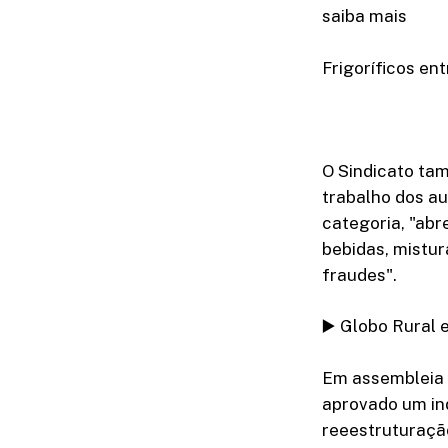
saiba mais
Frigoríficos en
O Sindicato ta
trabalho dos au
categoria, "ab
bebidas, mistu
fraudes".
▶️ Globo Rural 
Em assembleia r
aprovado um ind
reeestruturação