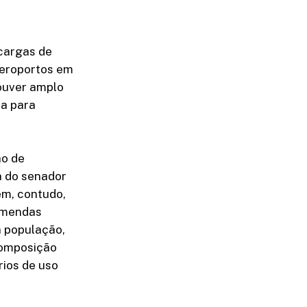
 cargas de
aeroportos em
houver amplo
ia para
ão de
a do senador
em, contudo,
 emendas
a população,
composição
rios de uso