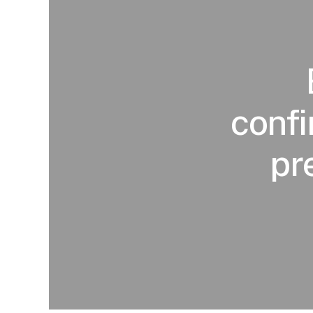
confi
pr