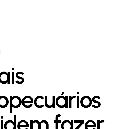
ais
opecuários
idem fazer