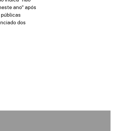
 neste ano" após
 públicas
enciado dos