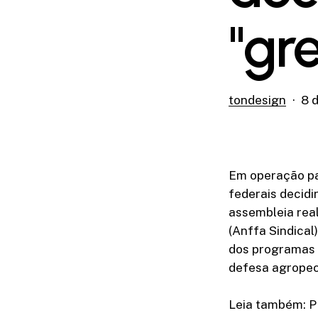
"gr
tondesign
8 
Em operação pa
federais decidi
assembleia real
(Anffa Sindical
dos programas 
defesa agropec
Leia também: PL