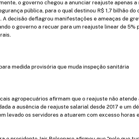
almente, o governo chegou a anunciar reajuste apenas a 
egurança pública, para o qual destinou R$ 1,7 bilhão d
2. A decisão deflagrou manifestações e ameaças de gr
ando o governo a recuar para um reajuste linear de 5% 
rais.
para medida provisória que muda inspeção sanitária
scais agropecuários afirmam que o reajuste não atende
dada a ausência de reajuste salarial desde 2017 e um déf
 tem levado os servidores a atuarem com excesso horas 
ra o presidente Jair Bolsonaro afirmou que "pelo que tud