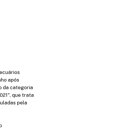
ecuários
unho após
o da categoria
021", que trata
uladas pela
o