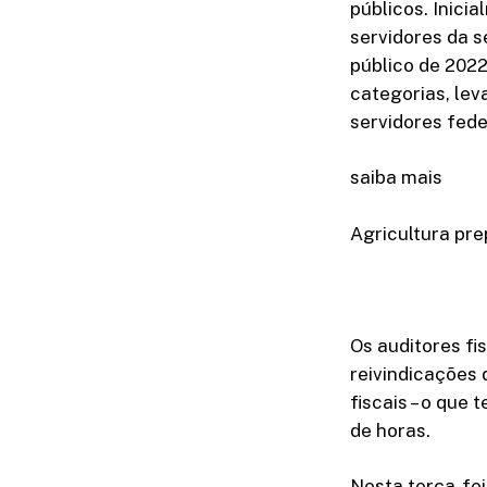
públicos. Inici
servidores da s
público de 202
categorias, lev
servidores fede
saiba mais
Agricultura pre
Os auditores fi
reivindicações 
fiscais – o que
de horas.
Nesta terça-fei