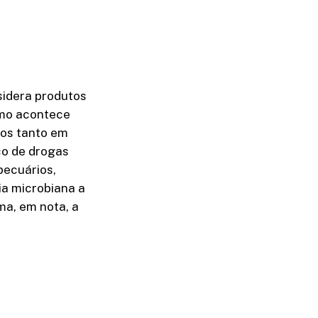
sidera produtos
omo acontece
dos tanto em
co de drogas
pecuários,
ia microbiana a
ma, em nota, a