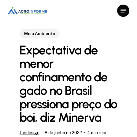
Skip
Menu
to
Close
main
Menu
content
Meio Ambiente
Expectativa de
menor
confinamento de
gado no Brasil
pressiona preço do
boi, diz Minerva
tondesign
8 de junho de 2022
4 min read