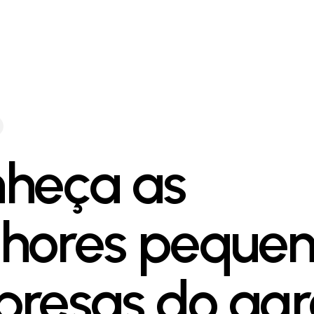
heça as
hores peque
resas do agr