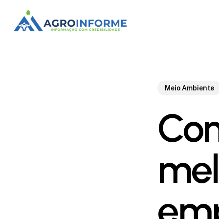
Skip
to
main
content
Meio Ambiente
Con
mel
emp