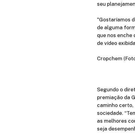
seu planejamen
"Gostaríamos d
de alguma form
que nos enche 
de vídeo exibid
Cropchem (Foto
Segundo o dire
premiação da G
caminho certo,
sociedade. “Te
as melhores co
seja desempenh