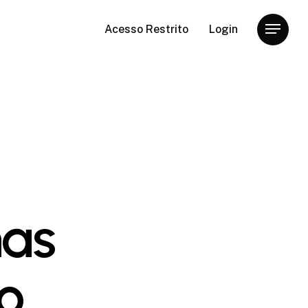
Acesso Restrito
Login
Menu
nas
o