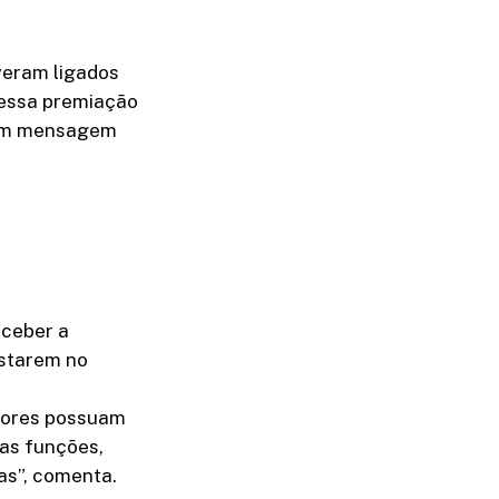
veram ligados
dessa premiação
, em mensagem
eceber a
estarem no
dores possuam
as funções,
as”, comenta.