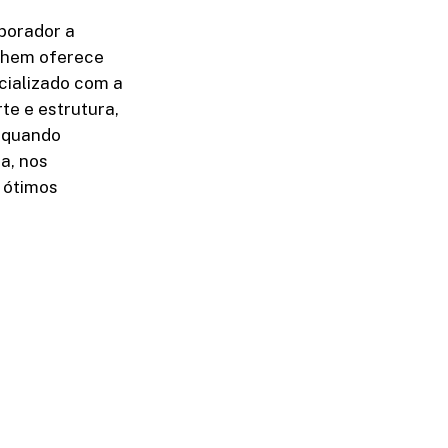
borador a
pchem oferece
cializado com a
te e estrutura,
a quando
a, nos
 ótimos