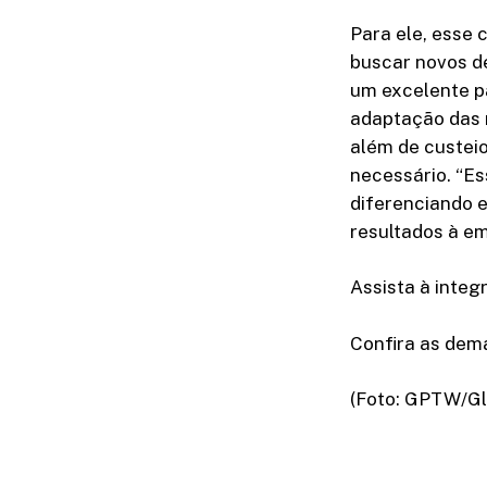
Para ele, esse
buscar novos d
um excelente pa
adaptação das r
além de custei
necessário. “Es
diferenciando 
resultados à em
Assista à integ
Confira as dem
(Foto: GPTW/Gl