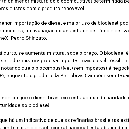
ta da menor mistura do biocombustível determinada p
ores custos com o produto renovável.
nor importação de diesel e maior uso de biodiesel pode
umidores, na avaliação do analista de petróleo e deriv
neX, Pedro Shinzato.
á curto, se aumenta mistura, sobe o preço. O biodiesel 
ou se reduz mistura precisa importar mais diesel fóssil…
le, notando que o biocombustível (sem impostos) é negoci
NP), enquanto o produto da Petrobras (também sem taxas
nderou que o diesel brasileiro está abaixo da paridade
tunidade ao biodiesel.
ue há um indicativo de que as refinarias brasileiras es
 limite e que o diesel mineral nacional está abaixo da p