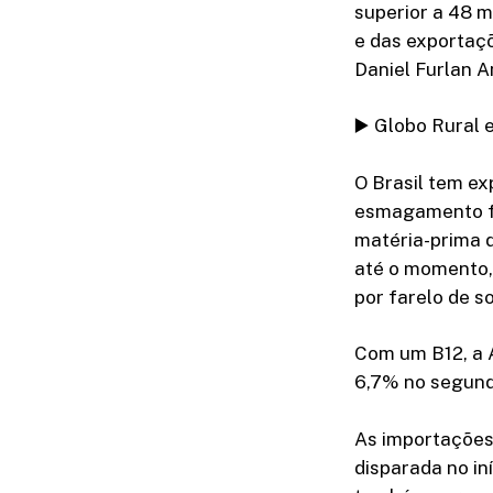
superior a 48 m
e das exportaçõ
Daniel Furlan A
▶️ Globo Rural 
O Brasil tem e
esmagamento fa
matéria-prima 
até o momento,
por farelo de so
Com um B12, a A
6,7% no segundo
As importações
disparada no in