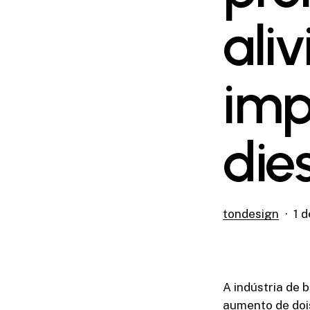
ali
imp
die
tondesign
1 
A indústria de 
aumento de dois