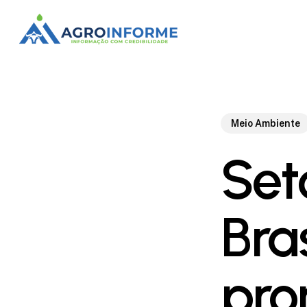
Skip
to
main
content
Meio Ambiente
Set
Bras
pro