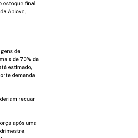
o estoque final
 da Abiove,
rgens de
 mais de 70% da
stá estimado,
forte demanda
oderiam recuar
força após uma
drimestre,