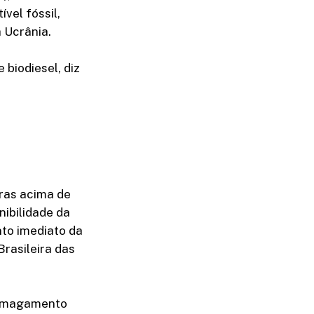
el fóssil,
 Ucrânia.
 biodiesel, diz
uras acima de
nibilidade da
nto imediato da
Brasileira das
 esmagamento