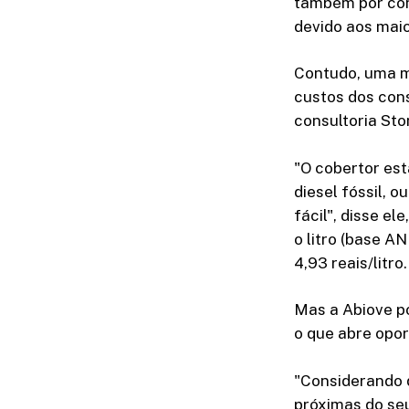
também por con
devido aos mai
Contudo, uma me
custos dos cons
consultoria Sto
"O cobertor est
diesel fóssil, 
fácil", disse e
o litro (base A
4,93 reais/litro.
Mas a Abiove po
o que abre opor
"Considerando q
próximas do seu