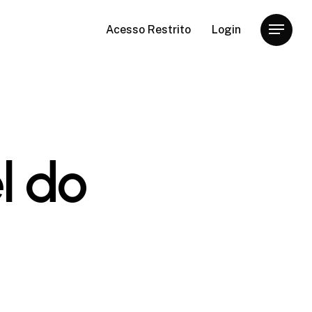
Acesso Restrito
Login
Menu
l do