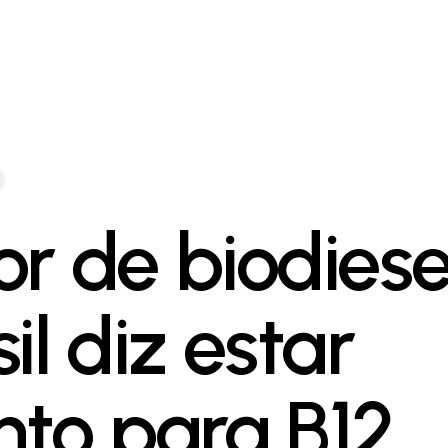
or de biodiese
il diz estar
nto para B12,