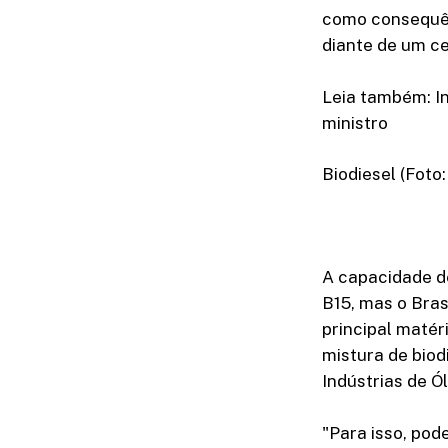
como consequên
diante de um c
Leia também: In
ministro
Biodiesel (Fot
A capacidade de
B15, mas o Bras
principal matér
mistura de biod
Indústrias de Ó
"Para isso, po