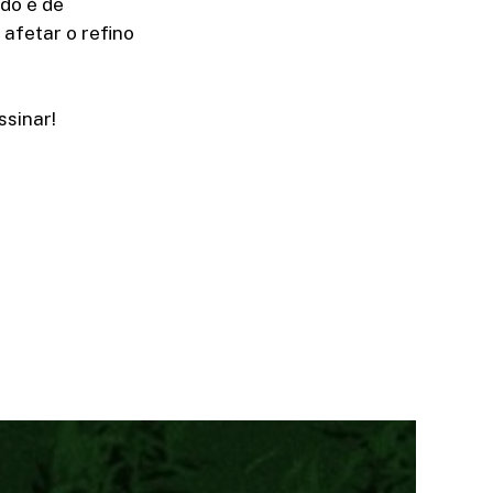
ado é de
afetar o refino
sinar!​