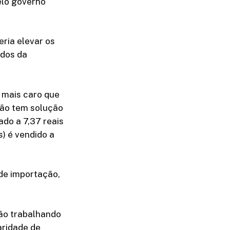
elo governo
ria elevar os
ados da
é mais caro que
 não tem solução
ado a 7,37 reais
) é vendido a
 de importação,
tão trabalhando
aridade de