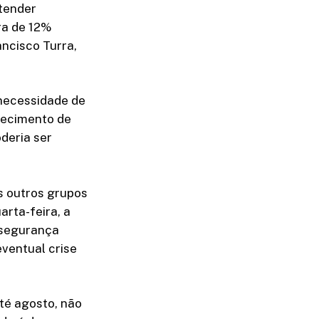
ntender
ra de 12%
ancisco Turra,
necessidade de
tecimento de
deria ser
s outros grupos
rta-feira, a
 segurança
ventual crise
Até agosto, não