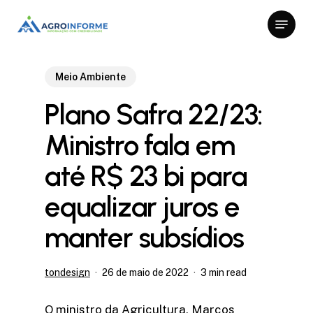
Skip
Menu
to
Close
main
Menu
content
Meio Ambiente
Plano Safra 22/23:
Ministro fala em
até R$ 23 bi para
equalizar juros e
manter subsídios
tondesign
26 de maio de 2022
3 min read
O ministro da Agricultura, Marcos