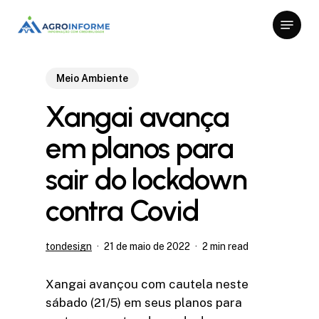
Skip
Menu
to
Close
main
Menu
content
Meio Ambiente
Xangai avança
em planos para
sair do lockdown
contra Covid
tondesign
21 de maio de 2022
2 min read
Xangai avançou com cautela neste
sábado (21/5) em seus planos para