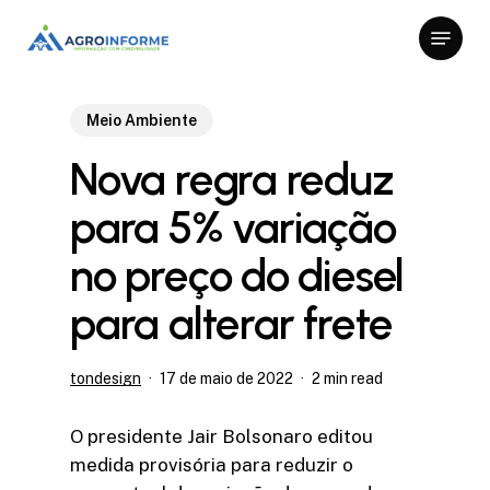
Skip
Menu
to
Close
main
Menu
content
Meio Ambiente
Nova regra reduz
para 5% variação
no preço do diesel
para alterar frete
tondesign
17 de maio de 2022
2 min read
O presidente Jair Bolsonaro editou
medida provisória para reduzir o