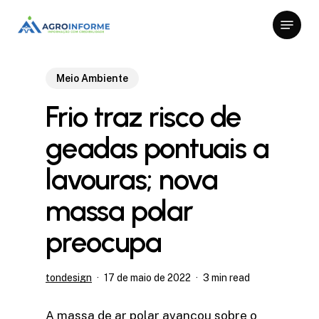
Skip
Menu
to
Close
main
Menu
content
Meio Ambiente
Frio traz risco de
geadas pontuais a
lavouras; nova
massa polar
preocupa
tondesign
17 de maio de 2022
3 min read
A massa de ar polar avançou sobre o