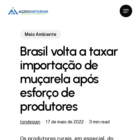
Skip
Menu
to
Close
main
Menu
content
Meio Ambiente
Brasil volta a taxar
importação de
muçarela após
esforço de
produtores
tondesign
17 de maio de 2022
3 min read
Os produtores rurais, em especial, do