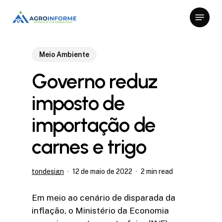
Skip
Menu
to
Close
main
Menu
content
Meio Ambiente
Governo reduz
imposto de
importação de
carnes e trigo
tondesign
12 de maio de 2022
2 min read
Em meio ao cenário de disparada da
inflação, o Ministério da Economia