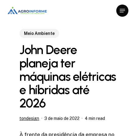
Skip
Menu
to
Close
main
Menu
content
Meio Ambiente
John Deere
planeja ter
máquinas elétricas
e híbridas até
2026
tondesign
3 de maio de 2022
4 min read
À frente da presidência da empresa no