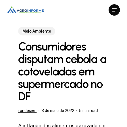
Skip
Menu
to
Close
main
Menu
content
Meio Ambiente
Consumidores
disputam cebola a
cotoveladas em
supermercado no
DF
tondesign
3 de maio de 2022
5 min read
A inflação dos alimentos agravada por