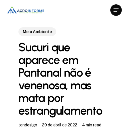
Skip
Menu
to
Close
main
Menu
content
Meio Ambiente
Sucuri que
aparece em
Pantanal não é
venenosa, mas
mata por
estrangulamento
tondesign
29 de abril de 2022
4 min read