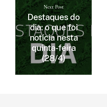
Next Post
Destaques do
dia: o que foi
notícia nesta
quinta-feira
(28/4)