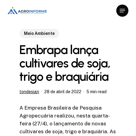
Skip
Menu
to
Close
main
Menu
content
Meio Ambiente
Embrapa lança
cultivares de soja,
trigo e braquiária
tondesign
28 de abril de 2022
5 min read
A Empresa Brasileira de Pesquisa
Agropecuária realizou, nesta quarta-
feira (27/4), o lançamento de novas
cultivares de soja, trigo e braquiária. As