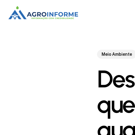
Skip
to
main
content
Meio Ambiente
Des
que 
qua