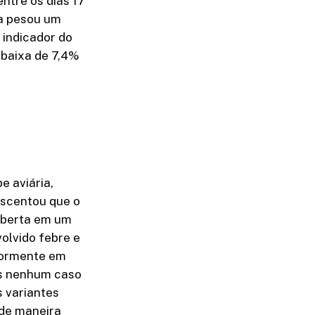
ntre os dias 17
da pesou um
 indicador do
baixa de 7,4%
e aviária,
rescentou que o
coberta em um
olvido febre e
riormente em
as nenhum caso
 variantes
 de maneira