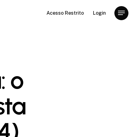
Acesso Restrito
Login
Menu
: o
sta
4)