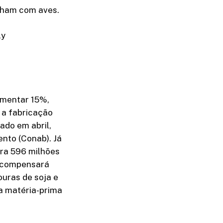
lham com aves.
ly
umentar 15%,
 a fabricação
ado em abril,
nto (Conab). Já
ara 596 milhões
e compensará
uras de soja e
da matéria-prima