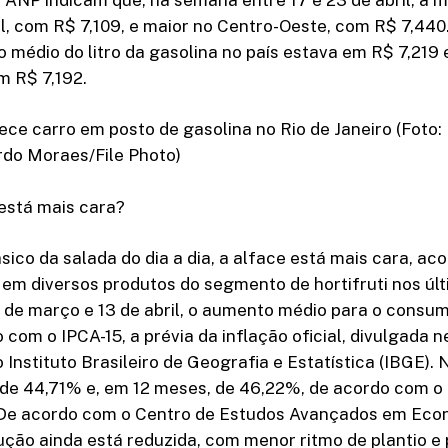
l, com R$ 7,109, e maior no Centro-Oeste, com R$ 7,44
ço médio do litro da gasolina no país estava em R$ 7,219
em R$ 7,192.
ece carro em posto de gasolina no Rio de Janeiro (Foto:
do Moraes/File Photo)
está mais cara?
ico da salada do dia a dia, a alface está mais cara, a
 em diversos produtos do segmento de hortifruti nos úl
7 de março e 13 de abril, o aumento médio para o consum
 com o IPCA-15, a prévia da inflação oficial, divulgada n
lo Instituto Brasileiro de Geografia e Estatística (IBGE)
é de 44,71% e, em 12 meses, de 46,22%, de acordo com o
De acordo com o Centro de Estudos Avançados em Eco
ução ainda está reduzida, com menor ritmo de plantio e