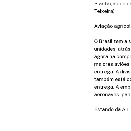
Plantação de c
Teixeira)
Aviação agríco
O Brasil tem a 
unidades, atrás
agora na compr
maiores aviões 
entrega. A divi
também está co
entrega. A emp
aeronaves Ipan
Estande da Air 