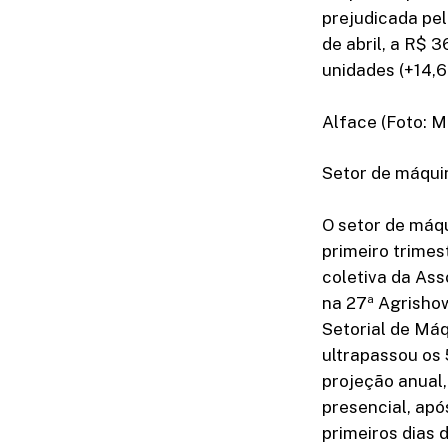
prejudicada pel
de abril, a R$ 
unidades (+14,
Alface (Foto: 
Setor de máqui
O setor de máq
primeiro trime
coletiva da Ass
na 27ª Agrisho
Setorial de Máq
ultrapassou os 
projeção anual,
presencial, apó
primeiros dias 