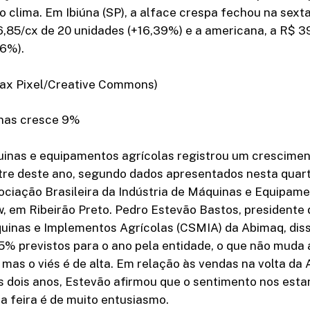
o clima. Em Ibiúna (SP), a alface crespa fechou na sexta-
36,85/cx de 20 unidades (+16,39%) e a americana, a R$ 3
66%).
Max Pixel/Creative Commons)
nas cresce 9%
uinas e equipamentos agrícolas registrou um crescime
stre deste ano, segundo dados apresentados nesta quar
ociação Brasileira da Indústria de Máquinas e Equipam
w, em Ribeirão Preto. Pedro Estevão Bastos, presidente
uinas e Implementos Agrícolas (CSMIA) da Abimaq, diss
5% previstos para o ano pela entidade, o que não muda 
 mas o viés é de alta. Em relação às vendas na volta da
s dois anos, Estevão afirmou que o sentimento nos est
da feira é de muito entusiasmo.