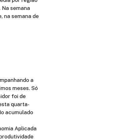
0. Na semana
 e, na semana de
companhando a
timos meses. Só
idor foi de
esta quarta-
. No acumulado
nomia Aplicada
 produtividade