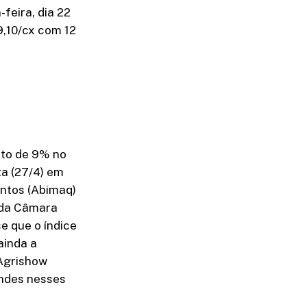
feira, dia 22
9,10/cx com 12
nto de 9% no
ta (27/4) em
entos (Abimaq)
 da Câmara
e que o índice
ainda a
 Agrishow
andes nesses