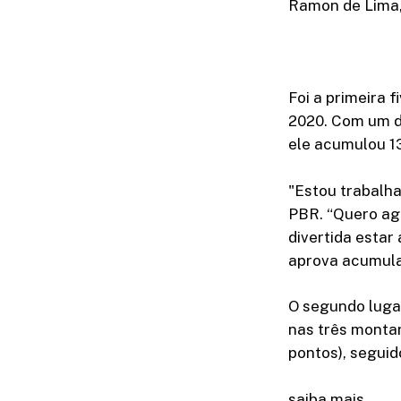
Ramon de Lima,
Foi a primeira 
2020. Com um d
ele acumulou 1
"Estou trabalha
PBR. “Quero agr
divertida estar
aprova acumula
O segundo luga
nas três montar
pontos), seguid
saiba mais