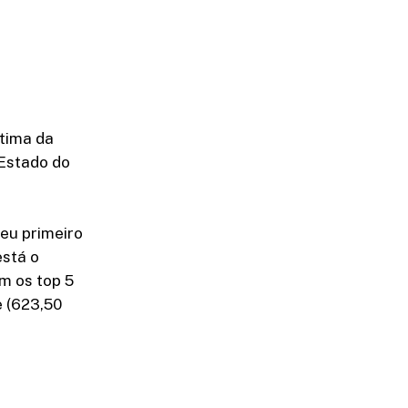
ltima da
 Estado do
seu primeiro
está o
m os top 5
e (623,50