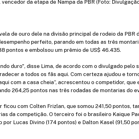
 vencedor da etapa de Nampa da PBR (Foto: Divulgaçã
fivela de ouro dele na divisão principal de rodeio da PB
esempenho perfeito, parando em todas as três montari
38 pontos e embolsou um prêmio de US$ 46.435.
ndo duro", disse Lima, de acordo com o divulgado pelo si
adecer a todos os fãs aqui. Com certeza ajudou e torno
 aqui com a casa cheia”, acrescentou o competidor, que
ndo 264,25 pontos nas três rodadas de montarias do e
r ficou com Colten Frizlan, que somou 241,50 pontos, 
ias da competição. O terceiro foi o brasileiro Kaique P
o por Lucas Divino (174 pontos) e Dalton Kasel (91,50 po