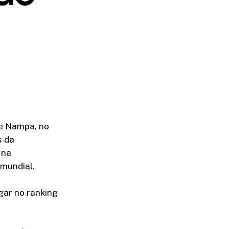
de Nampa, no
s da
 na
 mundial.
gar no ranking