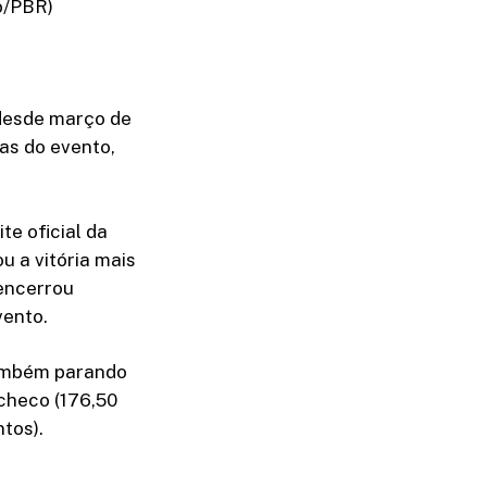
o/PBR)
R desde março de
as do evento,
te oficial da
u a vitória mais
 encerrou
vento.
também parando
acheco (176,50
ntos).