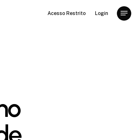
Acesso Restrito
Login
Menu
e
 no
de