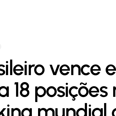
sileiro vence 
ta 18 posições
king mundial 