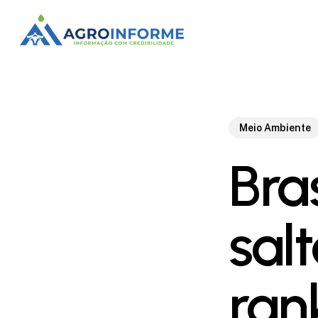
Skip
to
main
content
Meio Ambiente
Bra
sal
ran