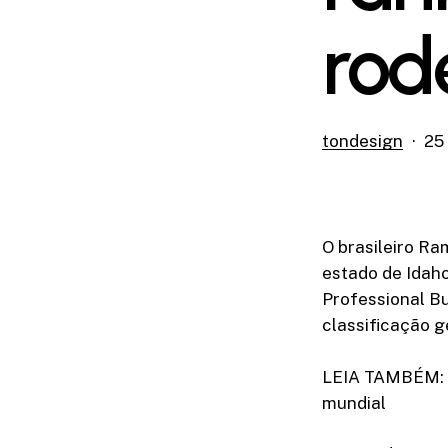
rod
tondesign
25 
O brasileiro Ra
estado de Idaho
Professional Bu
classificação g
LEIA TAMBÉM: Jo
mundial