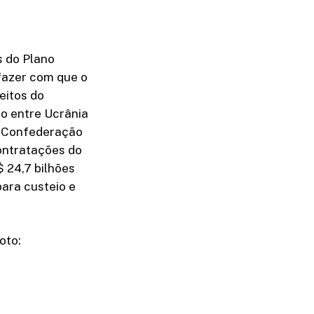
s do Plano
 fazer com que o
eitos do
co entre Ucrânia
da Confederação
ontratações do
 24,7 bilhões
para custeio e
oto: