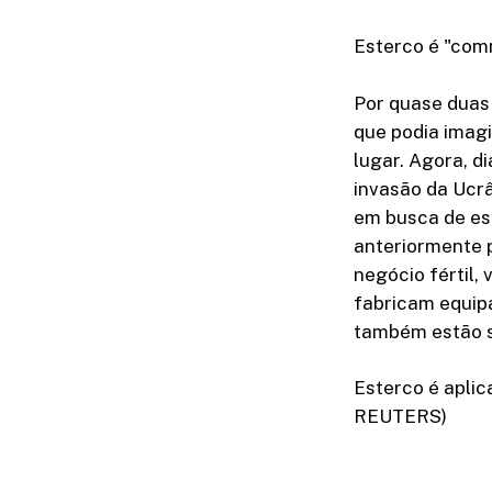
Esterco é "com
Por quase duas
que podia imagi
lugar. Agora, d
invasão da Ucrâ
em busca de est
anteriormente 
negócio fértil,
fabricam equip
também estão s
Esterco é aplic
REUTERS)