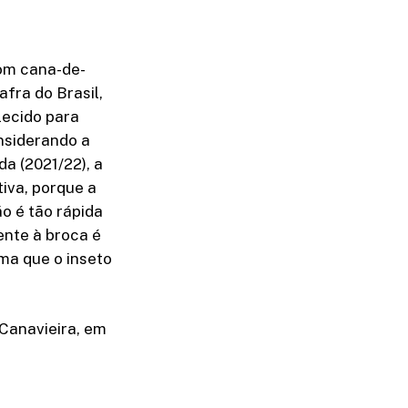
com cana-de-
fra do Brasil,
lecido para
onsiderando a
da (2021/22), a
iva, porque a
o é tão rápida
ente à broca é
ma que o inseto
Canavieira, em