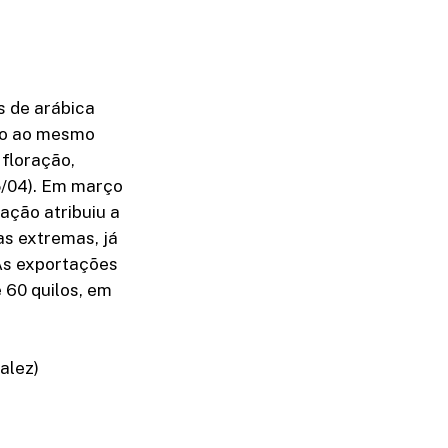
s de arábica
ção ao mesmo
floração,
5/04). Em março
ração atribuiu a
as extremas, já
As exportações
 60 quilos, em
alez)