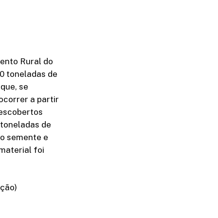
mento Rural do
50 toneladas de
 que, se
correr a partir
descobertos
 toneladas de
mo semente e
aterial foi
ação)