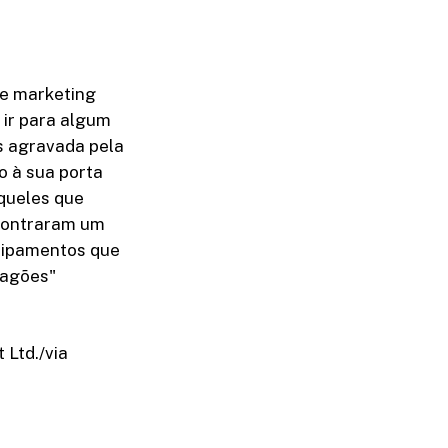
de marketing
 ir para algum
is agravada pela
o à sua porta
aqueles que
ncontraram um
quipamentos que
vagões"
 Ltd./via