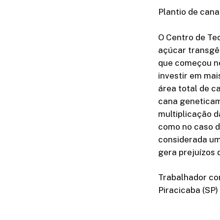
Plantio de can
O Centro de Te
açúcar transgên
que começou nes
investir em mai
área total de c
cana geneticam
multiplicação d
como no caso de
considerada um 
gera prejuízos d
Trabalhador co
Piracicaba (SP