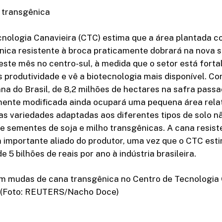
a transgênica
cnologia Canavieira (CTC) estima que a área plantada 
ica resistente à broca praticamente dobrará na nova sa
te mês no centro-sul, à medida que o setor está forta
s produtividade e vê a biotecnologia mais disponível. C
ana do Brasil, de 8,2 milhões de hectares na safra passa
ente modificada ainda ocupará uma pequena área relat
as variedades adaptadas aos diferentes tipos de solo nã
 sementes de soja e milho transgênicas. A cana resist
importante aliado do produtor, uma vez que o CTC esti
e 5 bilhões de reais por ano à indústria brasileira.
m mudas de cana transgênica no Centro de Tecnologia 
) (Foto: REUTERS/Nacho Doce)