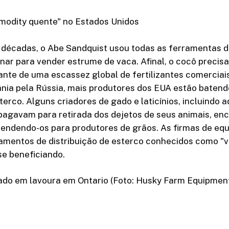
modity quente" no Estados Unidos
 décadas, o Abe Sandquist usou todas as ferramentas 
nar para vender estrume de vaca. Afinal, o cocô precisa
iante de uma escassez global de fertilizantes comercia
nia pela Rússia, mais produtores dos EUA estão batend
erco. Alguns criadores de gado e laticínios, incluindo 
pagavam para retirada dos dejetos de seus animais, e
 vendendo-os para produtores de grãos. As firmas de e
amentos de distribuição de esterco conhecidos como "
e beneficiando.
ado em lavoura em Ontario (Foto: Husky Farm Equipment