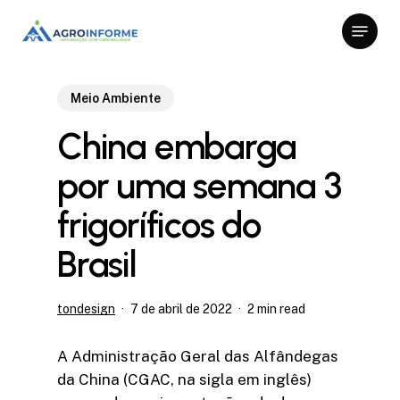
Skip
Menu
to
Close
main
Menu
content
Meio Ambiente
China embarga
por uma semana 3
frigoríficos do
Brasil
tondesign
7 de abril de 2022
2 min read
A Administração Geral das Alfândegas
da China (CGAC, na sigla em inglês)