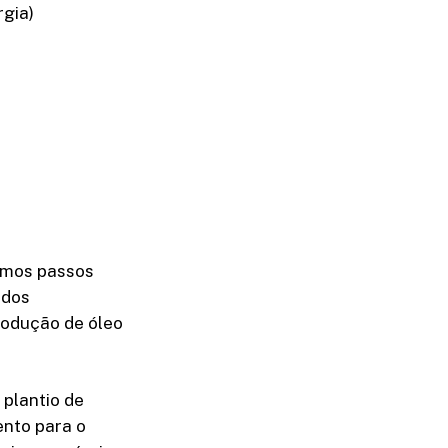
rgia)
ximos passos
 dos
rodução de óleo
 plantio de
ento para o