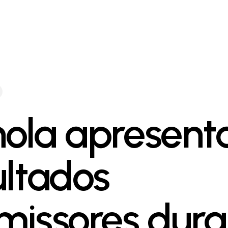
ola apresent
ultados
missores dura