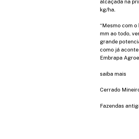
alcaçada na pri
kg/ha.
“Mesmo com o ba
mm ao todo, ver
grande potencia
como já acontec
Embrapa Agroe
saiba mais
Cerrado Mineir
Fazendas antig