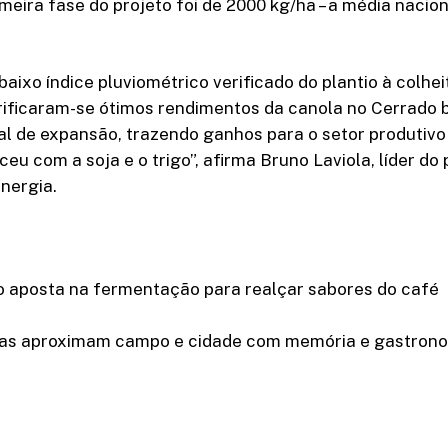
meira fase do projeto foi de 2000 kg/ha – a média nacion
ixo índice pluviométrico verificado do plantio à colhei
ificaram-se ótimos rendimentos da canola no Cerrado br
l de expansão, trazendo ganhos para o setor produtivo 
eu com a soja e o trigo”, afirma Bruno Laviola, líder do 
nergia.
o aposta na fermentação para realçar sabores do café
as aproximam campo e cidade com memória e gastron