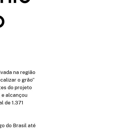
o
ivada na região
calizar o grão”
tes do projeto
, e alcançou
l de 1.371
o do Brasil até