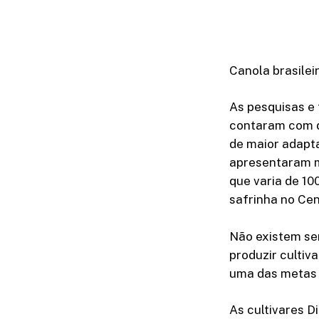
Canola brasilei
As pesquisas e 
contaram com d
de maior adapta
apresentaram me
que varia de 10
safrinha no Cen
Não existem se
produzir culti
uma das metas 
As cultivares 