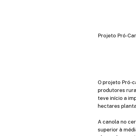
Projeto Pró-Ca
O projeto Pró-
produtores rura
teve início a i
hectares plant
A canola no cer
superior à méd