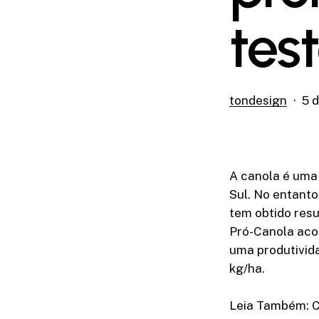
tes
tondesign
5 d
A canola é uma 
Sul. No entanto
tem obtido resu
Pró-Canola acon
uma produtivid
kg/ha.
Leia Também: Ce