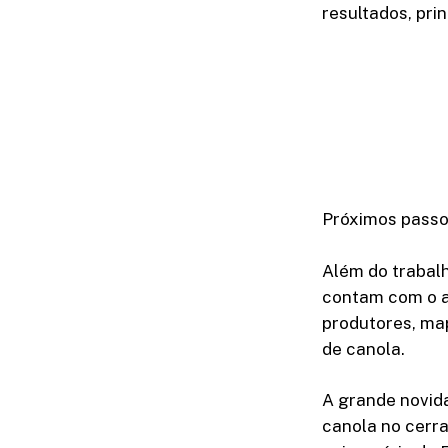
resultados, pri
Próximos pass
Além do trabalh
contam com o a
produtores, ma
de canola.
A grande novida
canola no cerra