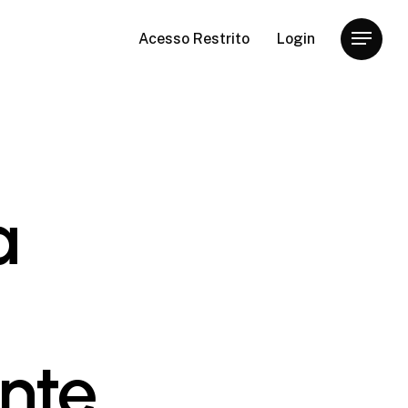
Acesso Restrito
Login
Menu
a
nte