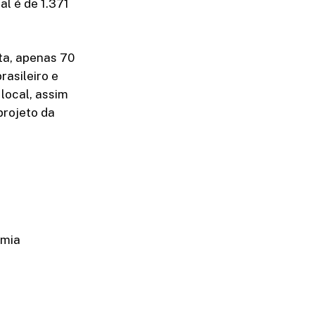
al é de 1.371
ta, apenas 70
asileiro e
local, assim
projeto da
omia