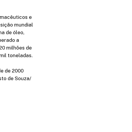
armacêuticos e
osição mundial
ma de óleo,
perado a
20 milhões de
mil toneladas.
de de 2000
sto de Souza/