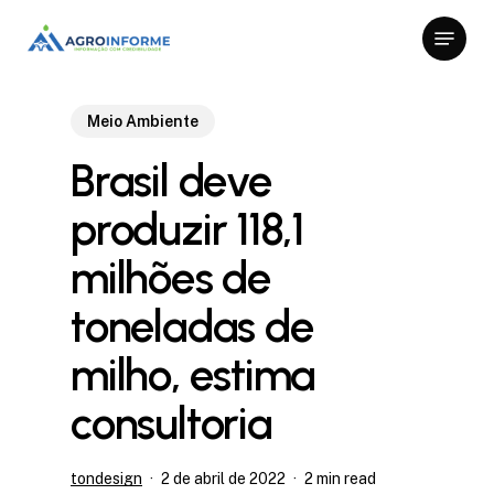
Skip
Menu
to
Close
main
Menu
content
Meio Ambiente
Brasil deve
produzir 118,1
milhões de
toneladas de
milho, estima
consultoria
tondesign
2 de abril de 2022
2 min read