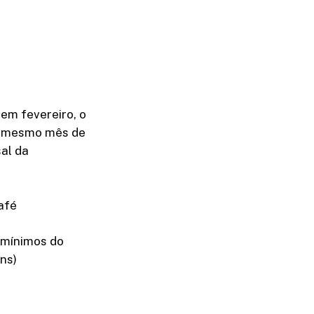
em fevereiro, o
m mesmo mês de
al da
afé
s mínimos do
ns)