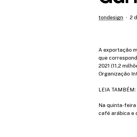
tondesign
2 d
A exportação mu
que correspon
2021 (11,2 milh
Organização Int
LEIA TAMBÉM: Mi
Na quinta-feira
café arábica e 