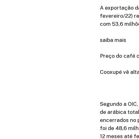
A exportação d
fevereiro/22) 
com 53,6 milhõe
saiba mais
Preço do café c
Cooxupé vê alt
Segundo a OIC,
de arábica tota
encerrados no p
foi de 48,6 mi
12 meses até f