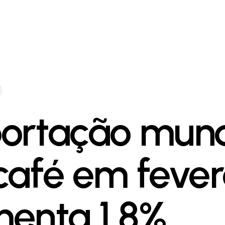
ortação mund
café em fever
enta 1,8%