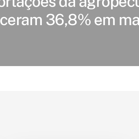
ortações da agropec
eceram 36,8% em ma