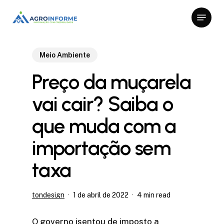
Skip
Menu
to
Close
main
Menu
content
Meio Ambiente
Preço da muçarela
vai cair? Saiba o
que muda com a
importação sem
taxa
tondesign
1 de abril de 2022
4 min read
O governo isentou de imposto a