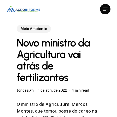
Skip
Menu
to
Close
main
Menu
content
Meio Ambiente
Novo ministro da
Agricultura vai
atrás de
fertilizantes
tondesign
1 de abril de 2022
4 min read
O ministro da Agricultura, Marcos
Montes, que tomou posse do cargo na