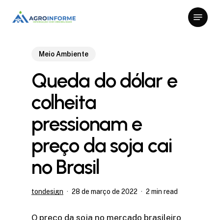
Skip
Menu
to
Close
main
Menu
content
Meio Ambiente
Queda do dólar e
colheita
pressionam e
preço da soja cai
no Brasil
tondesign
28 de março de 2022
2 min read
O preço da soja no mercado brasileiro