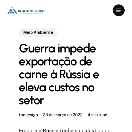
Skip
Menu
to
Close
main
Menu
content
Meio Ambiente
Guerra impede
exportação de
carne à Rússia e
eleva custos no
setor
tondesign
28 de março de 2022
4 min read
Embora a Rússia tenha sido destino de