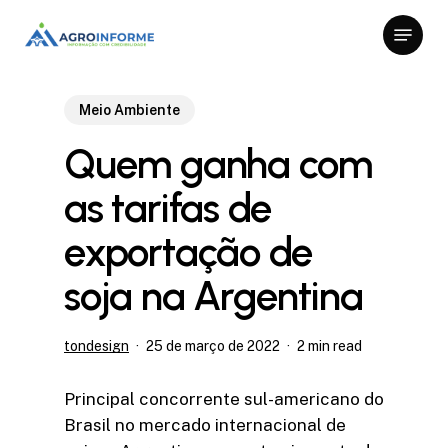
Skip
Menu
to
Close
main
Menu
content
Meio Ambiente
Quem ganha com
as tarifas de
exportação de
soja na Argentina
tondesign
25 de março de 2022
2 min read
Principal concorrente sul-americano do
Brasil no mercado internacional de