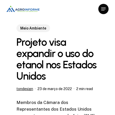
Skip
Menu
to
Close
main
Menu
content
Meio Ambiente
Projeto visa
expandir o uso do
etanol nos Estados
Unidos
tondesign
23 de março de 2022
2 min read
Membros da Câmara dos
Representantes dos Estados Unidos