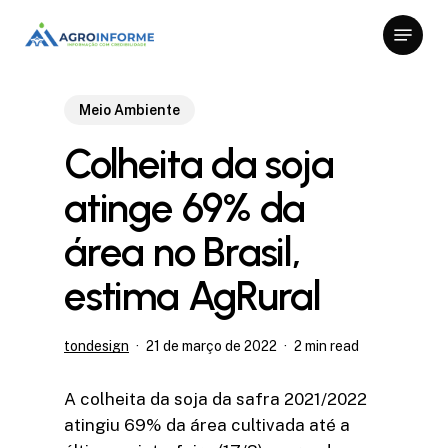
Skip
Menu
to
Close
main
Menu
content
Meio Ambiente
Colheita da soja
atinge 69% da
área no Brasil,
estima AgRural
tondesign
21 de março de 2022
2 min read
A colheita da soja da safra 2021/2022
atingiu 69% da área cultivada até a