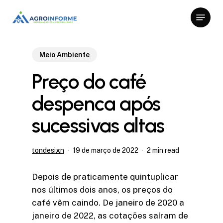
Skip
Menu
to
Close
main
Menu
content
Meio Ambiente
Preço do café
despenca após
sucessivas altas
tondesign
19 de março de 2022
2 min read
Depois de praticamente quintuplicar
nos últimos dois anos, os preços do
café vêm caindo. De janeiro de 2020 a
janeiro de 2022, as cotações saíram de