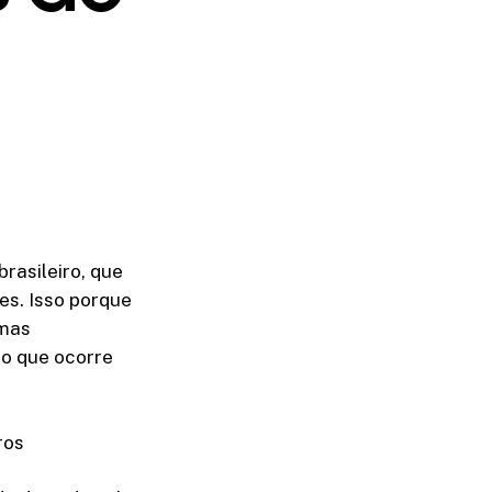
rasileiro, que
es. Isso porque
 mas
do que ocorre
ros