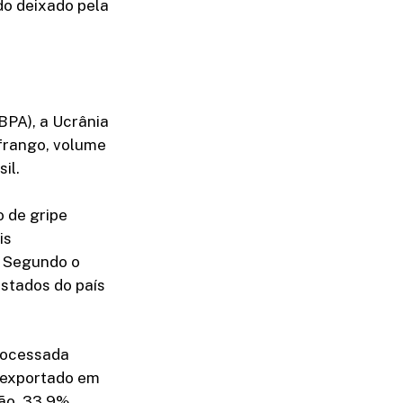
do deixado pela
BPA), a Ucrânia
frango, volume
il.
o de gripe
is
. Segundo o
stados do país
processada
l exportado em
hão, 33,9%