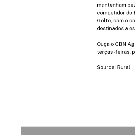
mantenham pelo
competidor do B
Golfo, com o c
destinados a es
Ouça o CBN Agro
terças-feiras, 
Source: Rural