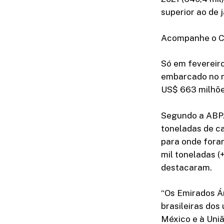
superior ao de 
Acompanhe o 
Só em fevereiro
embarcado no m
US$ 663 milhõe
Segundo a ABPA
toneladas de ca
para onde fora
mil toneladas (
destacaram.
“Os Emirados Á
brasileiras dos
México e à Uniã