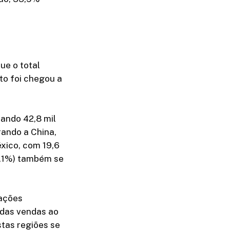
ue o total
o foi chegou a
ando 42,8 mil
rando a China,
xico, com 19,6
5,1%) também se
ações
 das vendas ao
stas regiões se