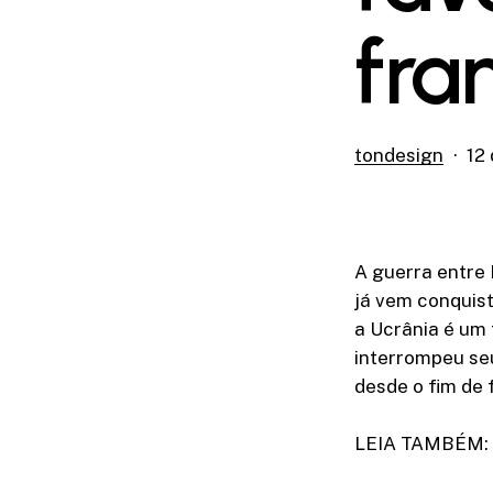
fra
tondesign
12
A guerra entre 
já vem conquis
a Ucrânia é um 
interrompeu se
desde o fim de 
LEIA TAMBÉM: C