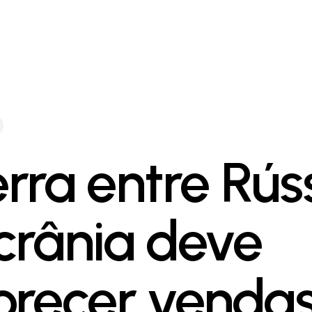
rra entre Rús
crânia deve
orecer venda