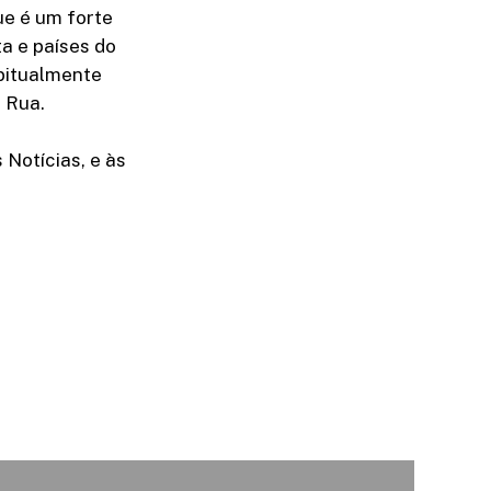
e é um forte
a e países do
abitualmente
s Rua.
 Notícias, e às