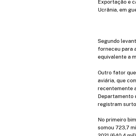
Exportação e c
Ucrânia, em gue
Segundo levant
forneceu para 
equivalente a m
Outro fator que
aviária, que co
recentemente a
Departamento d
registram surt
No primeiro bim
somou 723,7 mil
2021 (640,4 mil