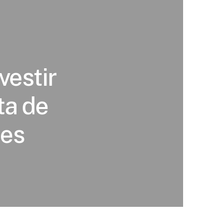
vestir
ta de
ões