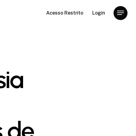
Acesso Restrito
Login
Menu
sia
s de