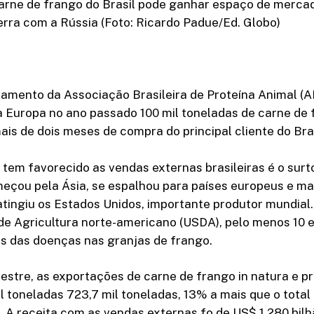
arne de frango do Brasil pode ganhar espaço de merca
rra com a Rússia (Foto: Ricardo Padue/Ed. Globo)
amento da Associação Brasileira de Proteína Animal (A
a Europa no ano passado 100 mil toneladas de carne de 
ais de dois meses de compra do principal cliente do Bras
 tem favorecido as vendas externas brasileiras é o surt
meçou pela Ásia, se espalhou para países europeus e ma
tingiu os Estados Unidos, importante produtor mundial
e Agricultura norte-americano (USDA), pelo menos 10 e
os das doenças nas granjas de frango.
estre, as exportações de carne de frango in natura e 
 toneladas 723,7 mil toneladas, 13% a mais que o tota
). A receita com as vendas externas fo de US$ 1,280 bil