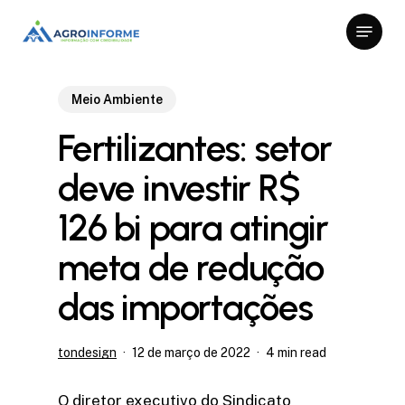
Skip
Menu
to
Close
main
Menu
content
Meio Ambiente
Fertilizantes: setor
deve investir R$
126 bi para atingir
meta de redução
das importações
tondesign
12 de março de 2022
4 min read
O diretor executivo do Sindicato