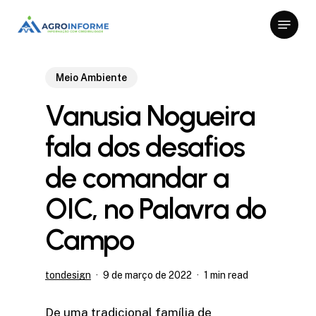
Skip
Menu
to
Close
main
Menu
content
Meio Ambiente
Vanusia Nogueira
fala dos desafios
de comandar a
OIC, no Palavra do
Campo
tondesign
9 de março de 2022
1 min read
De uma tradicional família de