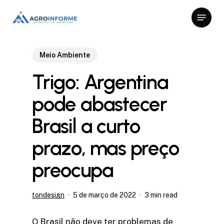
Skip
Menu
to
Close
main
Menu
content
Meio Ambiente
Trigo: Argentina
pode abastecer
Brasil a curto
prazo, mas preço
preocupa
tondesign
5 de março de 2022
3 min read
O Brasil não deve ter problemas de