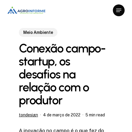
Skip
Menu
to
Close
main
Menu
content
Meio Ambiente
Conexão campo-
startup, os
desafios na
relação com o
produtor
tondesign
4 de março de 2022
5 min read
A inovação no campo é o que fez do