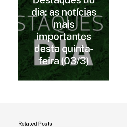
dia: as notícias
mais
importantes
desta quinta-
feira (03/3)
Related Posts