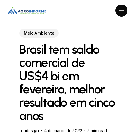
Skip
Menu
to
Close
main
Menu
content
Meio Ambiente
Brasil tem saldo
comercial de
US$4 bi em
fevereiro, melhor
resultado em cinco
anos
tondesign
4 de março de 2022
2 min read