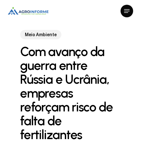
Skip
Menu
to
Close
main
Menu
content
Meio Ambiente
Com avanço da
guerra entre
Rússia e Ucrânia,
empresas
reforçam risco de
falta de
fertilizantes