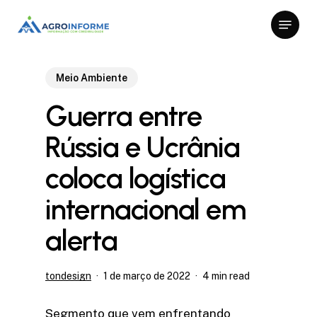
Skip
Menu
to
Close
main
Menu
content
Meio Ambiente
Guerra entre
Rússia e Ucrânia
coloca logística
internacional em
alerta
tondesign
1 de março de 2022
4 min read
Segmento que vem enfrentando