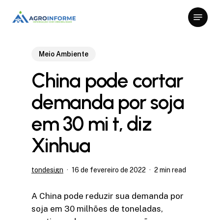
Skip
Menu
to
Close
main
Menu
content
Meio Ambiente
China pode cortar
demanda por soja
em 30 mi t, diz
Xinhua
tondesign
16 de fevereiro de 2022
2 min read
A China pode reduzir sua demanda por
soja em 30 milhões de toneladas,