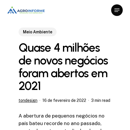
Skip
Menu
to
Close
main
Menu
content
Meio Ambiente
Quase 4 milhões
de novos negócios
foram abertos em
2021
tondesign
16 de fevereiro de 2022
3 min read
A abertura de pequenos negócios no
país bateu recorde no ano passado,