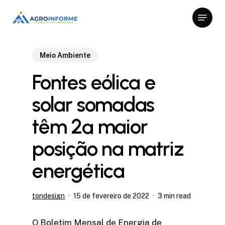
Skip
Menu
to
Close
main
Menu
content
Meio Ambiente
Fontes eólica e
solar somadas
têm 2ª maior
posição na matriz
energética
tondesign
15 de fevereiro de 2022
3 min read
O Boletim Mensal de Energia de