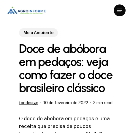
Skip
Menu
to
Close
main
Menu
content
Meio Ambiente
Doce de abóbora
em pedaços: veja
como fazer o doce
brasileiro clássico
tondesign
10 de fevereiro de 2022
2 min read
O doce de abóbora em pedaços é uma
receita que precisa de poucos