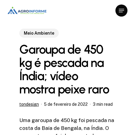
Skip
Menu
to
Close
main
Menu
content
Meio Ambiente
Garoupa de 450
kg é pescada na
Índia; vídeo
mostra peixe raro
tondesign
5 de fevereiro de 2022
3 min read
Uma garoupa de 450 kg foi pescada na
costa da Baía de Bengala, na Índia. O