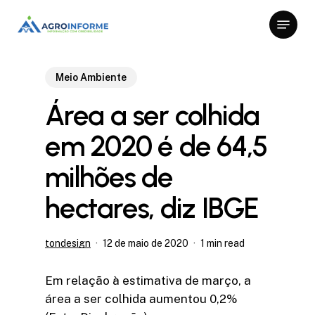
Skip
Menu
to
Close
main
Menu
content
Meio Ambiente
Área a ser colhida
em 2020 é de 64,5
milhões de
hectares, diz IBGE
tondesign
12 de maio de 2020
1 min read
Em relação à estimativa de março, a
área a ser colhida aumentou 0,2%