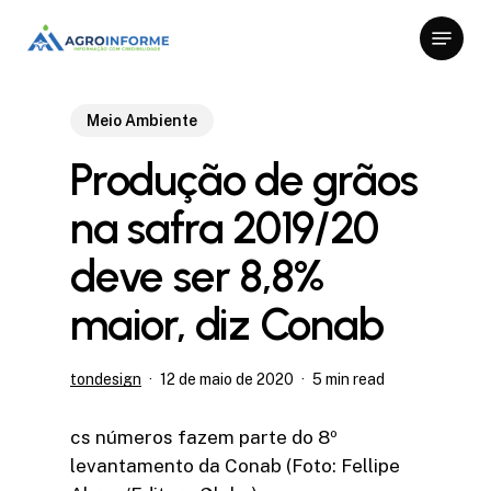
Skip
Menu
to
Close
main
Menu
content
Meio Ambiente
Produção de grãos
na safra 2019/20
deve ser 8,8%
maior, diz Conab
tondesign
12 de maio de 2020
5 min read
cs números fazem parte do 8º
levantamento da Conab (Foto: Fellipe