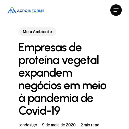
Skip
Menu
to
Close
main
Menu
content
Meio Ambiente
Empresas de
proteína vegetal
expandem
negócios em meio
à pandemia de
Covid-19
tondesign
9 de maio de 2020
2 min read