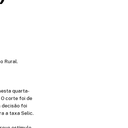
o Rural.
nesta quarta-
 O corte foi de
 decisão foi
 a taxa Selic.
reve estímulo