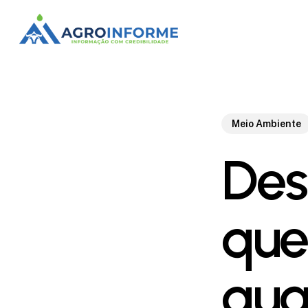
Skip
to
main
content
Meio Ambiente
Des
que 
qua