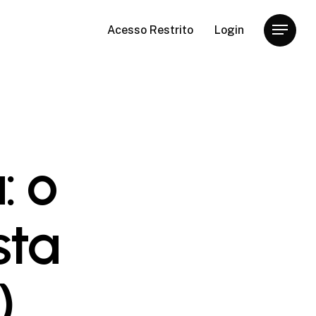
Acesso Restrito
Login
Menu
: o
sta
)