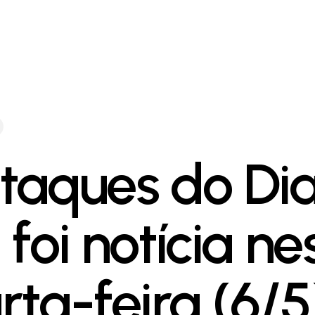
taques do Dia
foi notícia ne
rta-feira (6/5