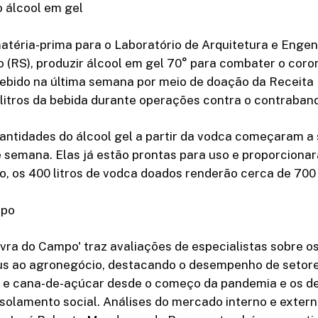
 álcool em gel
atéria-prima para o Laboratório de Arquitetura e Enge
(RS), produzir álcool em gel 70° para combater o coron
cebido na última semana por meio de doação da Receita 
litros da bebida durante operações contra o contraban
antidades do álcool gel a partir da vodca começaram a
e semana. Elas já estão prontas para uso e proporciona
o, os 400 litros de vodca doados renderão cerca de 700 l
mpo
vra do Campo' traz avaliações de especialistas sobre o
us ao agronegócio, destacando o desempenho de setore
l e cana-de-açúcar desde o começo da pandemia e os 
solamento social. Análises do mercado interno e extern