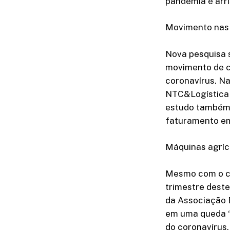
pandemia é arri
Movimento nas
Nova pesquisa 
movimento de c
coronavírus. N
NTC&Logística 
estudo também 
faturamento em
Máquinas agríc
Mesmo com o cr
trimestre dest
da Associação B
em uma queda “
do coronavírus.