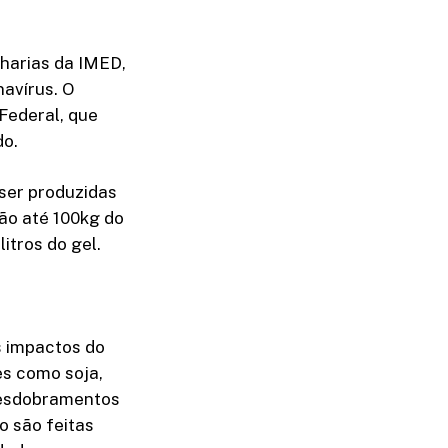
nharias da IMED,
avírus. O
Federal, que
do.
 ser produzidas
rão até 100kg do
itros do gel.
s impactos do
s como soja,
desdobramentos
o são feitas