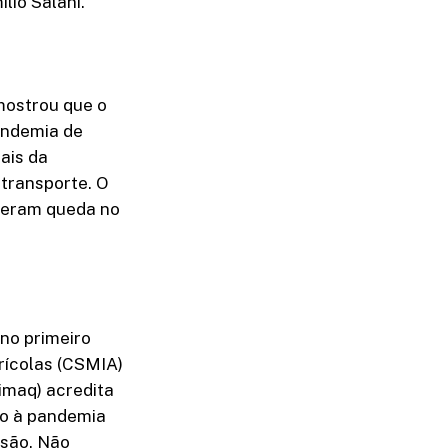
lio Salani.
mostrou que o
andemia de
ais da
transporte. O
veram queda no
no primeiro
rícolas (CSMIA)
imaq) acredita
do à pandemia
ssão. Não