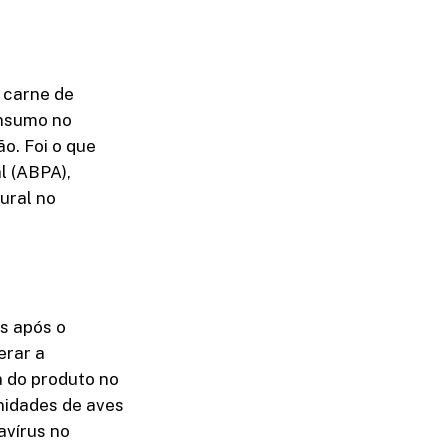
e carne de
onsumo no
o. Foi o que
l (ABPA),
Rural no
s após o
erar a
a do produto no
unidades de aves
avírus no