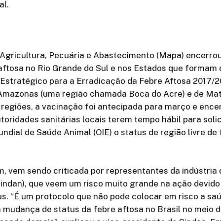
l.
a Agricultura, Pecuária e Abastecimento (Mapa) encerr
aftosa no Rio Grande do Sul e nos Estados que formam o
Estratégico para a Erradicação da Febre Aftosa 2017/2
 Amazonas (uma região chamada Boca do Acre) e de Ma
 regiões, a vacinação foi antecipada para março e ence
utoridades sanitárias locais terem tempo hábil para solic
dial de Saúde Animal (OIE) o status de região livre de 
, vem sendo criticada por representantes da indústria
Sindan), que veem um risco muito grande na ação devid
s. “É um protocolo que não pode colocar em risco a saú
a mudança de status da febre aftosa no Brasil no meio 