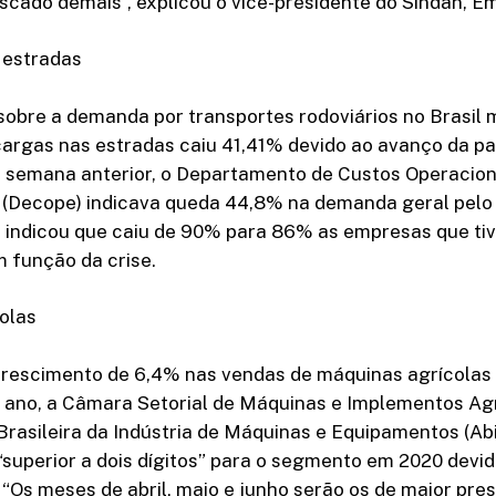
scado demais”, explicou o vice-presidente do Sindan, Emi
 estradas
sobre a demanda por transportes rodoviários no Brasil 
argas nas estradas caiu 41,41% devido ao avanço da p
a semana anterior, o Departamento de Custos Operacion
(Decope) indicava queda 44,8% na demanda geral pelo 
indicou que caiu de 90% para 86% as empresas que ti
 função da crise.
olas
escimento de 6,4% nas vendas de máquinas agrícolas 
e ano, a Câmara Setorial de Máquinas e Implementos Ag
rasileira da Indústria de Máquinas e Equipamentos (Ab
superior a dois dígitos” para o segmento em 2020 devi
 “Os meses de abril, maio e junho serão os de maior pre