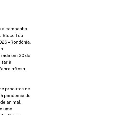
ou a campanha
 Bloco I do
026 – Rondônia,
to
rrada em 30 de
itar à
febre aftosa
 de produtos de
o à pandemia do
de animal.
de uma