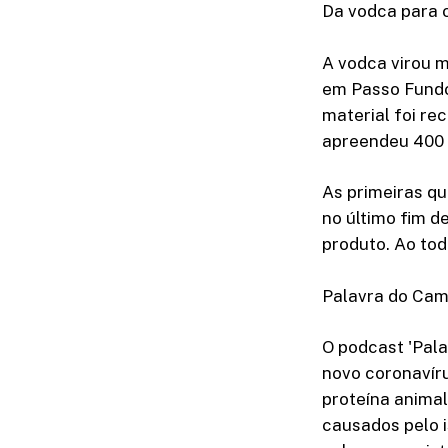
Da vodca para o
A vodca virou m
em Passo Fundo 
material foi re
apreendeu 400 
As primeiras qu
no último fim d
produto. Ao tod
Palavra do Ca
O podcast 'Pala
novo coronavír
proteína anima
causados pelo i