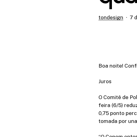
tondesign
7 
Boa noite! Conf
Juros
O Comitê de Pol
feira (6/5) red
0,75 ponto perc
tomada por una
“O Copom enten